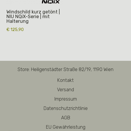
Windschild kurz getönt |
NIU NQiX-Serie | mit
Halterung
€
125,90
Store: Heiligenstädter Straße 82/19, 1190 Wien
Kontakt
Versand
Impressum
Datenschutzrichtlinie
AGB
EU Gewährleistung