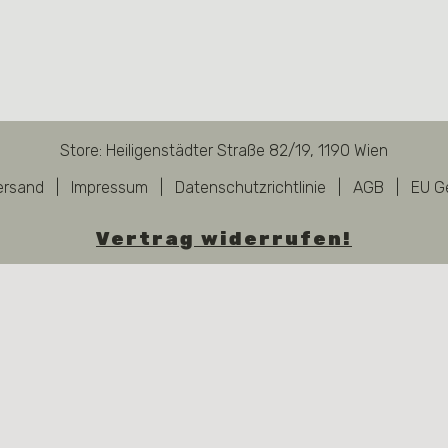
Store: Heiligenstädter Straße 82/19, 1190 Wien
ersand
|
Impressum
|
Datenschutzrichtlinie
|
AGB
|
EU G
Vertrag widerrufen!