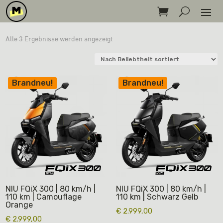
Nach
Alle 3 Ergebnisse werden angezeigt
Beliebtheit
sortiert
Brandneu!
Brandneu!
NIU FQiX 300 | 80 km/h |
NIU FQiX 300 | 80 km/h |
110 km | Camouflage
110 km | Schwarz Gelb
Orange
€
2.999,00
€
2.999,00