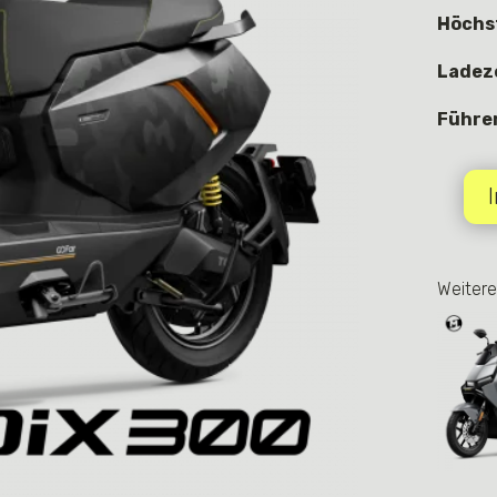
Höchs
Ladez
Führe
NIU
FQiX
300
|
80
km/h
|
110
km
|