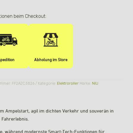
lage
tionen beim Checkout:
pedition
Abholung im Store
ummer:
FF2A2C3826
Kategorie:
Elektroroller
Marke:
NIU
eim Ampelstart, agil im dichten Verkehr und souverän in
s Fahrerlebnis.
aße, während modernste Smart-Tech-Funktionen für