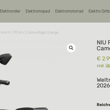
Elektroroller
Elektromoped
Elektromotorrad
Elektro Dirtb
0 km/h | 110 km | Camouflage Orange
NIU 
Camo
€
2.9
zzgl.
Üb
Welt
2026
Reichw