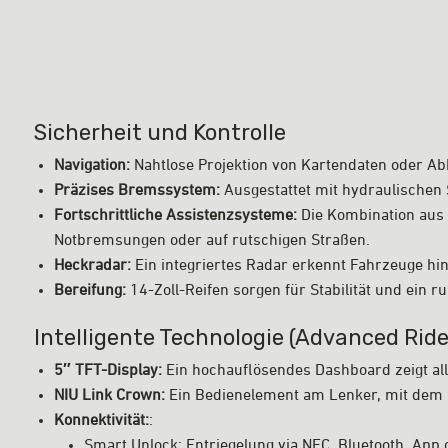
Sicherheit und Kontrolle
Navigation:
Nahtlose Projektion von Kartendaten oder Abb
Präzises Bremssystem:
Ausgestattet mit hydraulische
Fortschrittliche Assistenzsysteme:
Die Kombination aus A
Notbremsungen oder auf rutschigen Straßen.
Heckradar:
Ein integriertes Radar erkennt Fahrzeuge hint
Bereifung:
14-Zoll-Reifen sorgen für Stabilität und ein r
Intelligente Technologie (Advanced Ride
5″ TFT-Display:
Ein hochauflösendes Dashboard zeigt alle
NIU Link Crown:
Ein Bedienelement am Lenker, mit dem 
Konnektivität:
:
Smart Unlock:
Entriegelung via NFC, Bluetooth, App