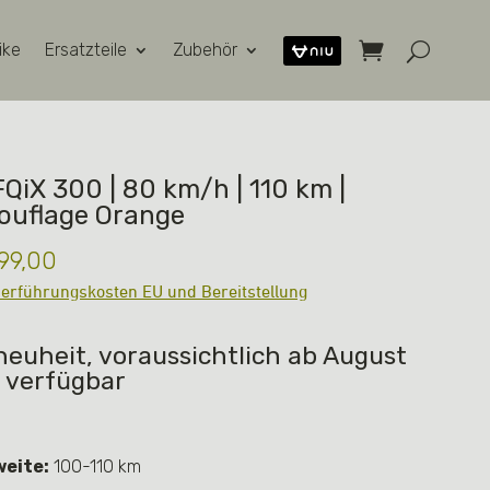
ike
Ersatzteile
Zubehör
FQiX 300 | 80 km/h | 110 km |
uflage Orange
99,00
erführungskosten EU und Bereitstellung
neuheit, voraussichtlich ab August
 verfügbar
eite:
100-110 km