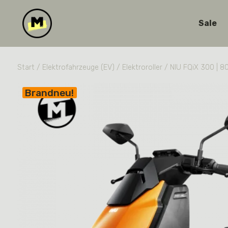
Sale
Start
/
Elektrofahrzeuge (EV)
/
Elektroroller
/ NIU FQiX 300 | 8
Brandneu!