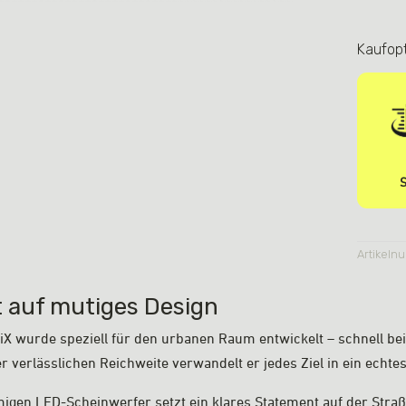
Camouf
Orange
Kaufop
Menge
S
Artikeln
ft auf mutiges Design
FQiX wurde speziell für den urbanen Raum entwickelt – schnell b
r verlässlichen Reichweite verwandelt er jedes Ziel in ein echte
migen LED-Scheinwerfer setzt ein klares Statement auf der Str