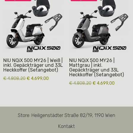
NIU NQiX 500 MY26 | Weiß |
NIU NQiX 500 MY26 |
inkl. Gepäckträger und 33L
Mattgrau | inkl.
Heckkoffer (Setangebot)
Gepäckträger und 33L
Heckkoffer (Setangebot)
Ursprünglicher
Aktueller
€
4.808,20
€
4.699,00
Ursprünglicher
Aktueller
€
4.808,20
€
4.699,00
Preis
Preis
Preis
Preis
war:
ist:
war:
ist:
€ 4.808,20
€ 4.699,00.
€ 4.808,20
€ 4.699,0
Store: Heiligenstädter Straße 82/19, 1190 Wien
Kontakt