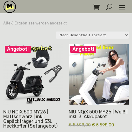
Nach
Alle 6 Ergebnisse werden angezeigt
Beliebtheit
sortiert
Angebot!
Angebot!
NIU NQiX 500 MY26 |
NIU NQiX 500 MY26 | Weiß |
Mattschwarz | inkl.
inkl. 3. Akkupaket
Gepäckträger und 33L
Ursprünglicher
Aktueller
€
5.698,00
€
5.598,00
Heckkoffer (Setangebot)