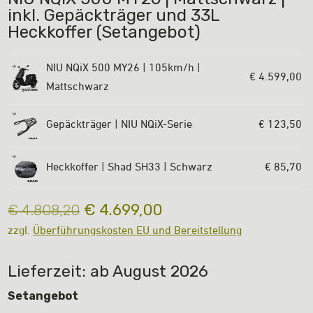
inkl. Gepäckträger und 33L
Heckkoffer (Setangebot)
NIU NQiX 500 MY26 | 105km/h |
€
4.599,00
Mattschwarz
Gepäckträger | NIU NQiX-Serie
€
123,50
Heckkoffer | Shad SH33 | Schwarz
€
85,70
Ursprünglicher
Aktueller
€
4.699,00
€
4.808,20
Preis
Preis
zzgl.
Überführungskosten EU und Bereitstellung
war:
ist:
€ 4.808,20
€ 4.699,00.
Lieferzeit: ab August 2026
Setangebot