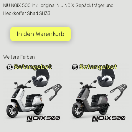
NIU NQiX 500 inkl. original NIU NQiX Gepäckträger und
Heckkoffer Shad SH33
In den Warenkorb
NIU
NQiX
500
MY26
|
Mattschwarz
|
inkl.
Gepäckträger
und
33L
Heckkoffer