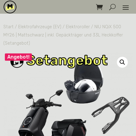
Start
/
Elektrofahrzeuge (EV)
/
Elektroroller
/ NIU NQiX 500
MY26 | Mattschwarz | inkl. Gepäckträger und 33L Heckkoffer
(Setangebot)
Angebot!