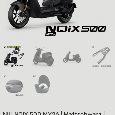
NIU NQiX 500 MY26 | Mattschwarz |